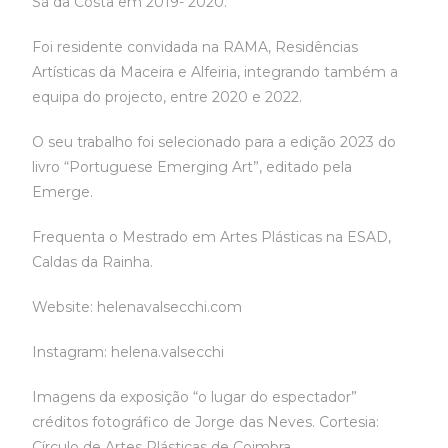
Sá da Costa em 2019- 2020.
Foi residente convidada na RAMA, Residências
Artísticas da Maceira e Alfeiria, integrando também a
equipa do projecto, entre 2020 e 2022.
O seu trabalho foi selecionado para a edição 2023 do
livro “Portuguese Emerging Art”, editado pela
Emerge.
Frequenta o Mestrado em Artes Plásticas na ESAD,
Caldas da Rainha.
Website: helenavalsecchi.com
Instagram: helena.valsecchi
Imagens da exposição “o lugar do espectador”
créditos fotográfico de Jorge das Neves. Cortesia:
Círculo de Artes Plásticas de Coimbra.