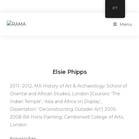
PT
Menu
Elsie Phipps
2011- 2012, MA History of Art & Archaeology; School of
Oriental and African Studies, London [Courses: ‘The
Indian Temple’, ‘Asia and Africa on Display’,
Dissertation: ‘Deconstructing Outsider Art’] 2005-
2008 BA Hons Painting; Camberwell College of Arts,
London.
Exposições