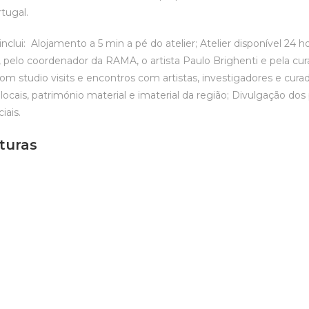
tugal.
clui: Alojamento a 5 min a pé do atelier; Atelier disponível 24 ho
, pelo coordenador da RAMA, o artista Paulo Brighenti e pela cur
com studio visits e encontros com artistas, investigadores e cura
 locais, património material e imaterial da região; Divulgação dos
iais.
turas
s