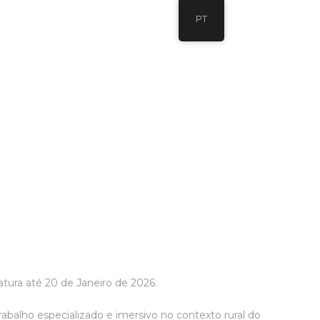
PT
atura até 20 de Janeiro de 2026.
balho especializado e imersivo no contexto rural do