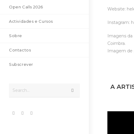
Open Calls 2026
Website: he
Actividades e Cursos
Instagram: h
Sobre
Imagens da e
Coimbra.
Contactos
Imagem de per
Subscrever
A ARTI
Search...