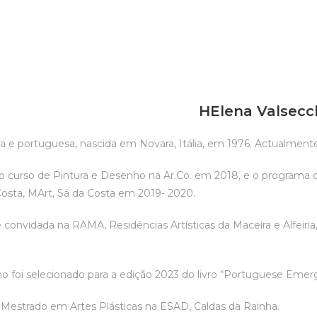
HElena Valsecc
iana e portuguesa, nascida em Novara, Itália, em 1976. Actualmen
 curso de Pintura e Desenho na Ar.Co. em 2018, e o programa de 
sta, MArt, Sá da Costa em 2019- 2020.
e convidada na RAMA, Residências Artísticas da Maceira e Alfeir
ho foi selecionado para a edição 2023 do livro “Portuguese Emer
Mestrado em Artes Plásticas na ESAD, Caldas da Rainha.