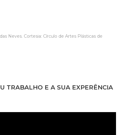
as Neves. Cortesia: Círculo de Artes Plásticas de
EU TRABALHO E A SUA EXPERÊNCIA