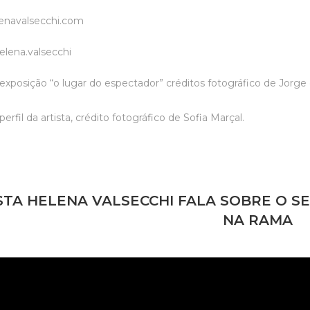
lenavalsecchi.com
elena.valsecchi
xposição “o lugar do espectador” créditos fotográfico de Jorge d
fil da artista, crédito fotográfico de Sofia Marçal.
STA HELENA VALSECCHI FALA SOBRE O S
NA RAMA