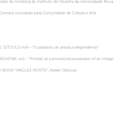
ador do Cineblog do Instituto de Filosofia da Universidade Nova
Cronista convidado pela Comunidade de Cultura e Arte
s
L S/TITULO no4
– “O paradoxo do artista independente”
MAGAZINE no3
– “Portrait as a provisional possession of
an image
-BOOK “ANGLES MORTS”, Atelier Obscura
s