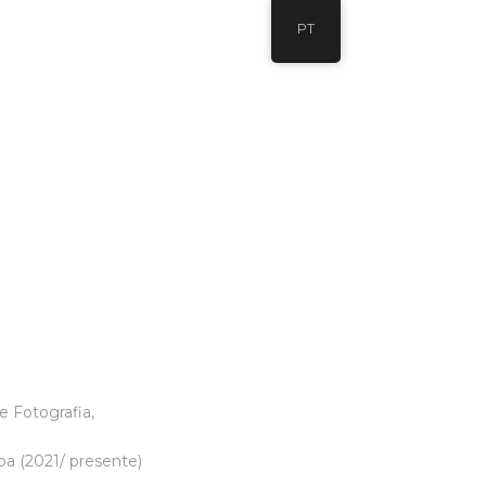
PT
e Fotografia,
oa (2021/ presente)