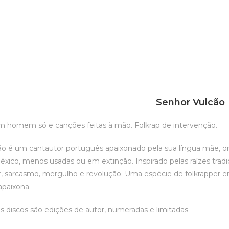
Senhor Vulcão
m homem só e canções feitas à mão. Folkrap de intervenção.
o é um cantautor português apaixonado pela sua língua mãe, on
léxico, menos usadas ou em extinção. Inspirado pelas raízes tra
 sarcasmo, mergulho e revolução. Uma espécie de folkrapper e
apaixona.
s discos são edições de autor, numeradas e limitadas.