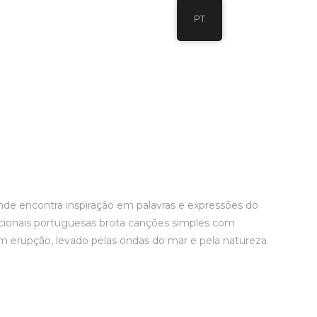
PT
de encontra inspiração em palavras e expressões do
dicionais portuguesas brota canções simples com
m erupção, levado pelas ondas do mar e pela natureza