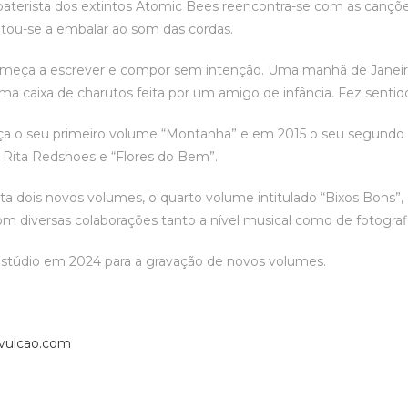
baterista dos extintos Atomic Bees reencontra-se com as canç
oltou-se a embalar ao som das cordas.
eça a escrever e compor sem intenção. Uma manhã de Janeiro
a caixa de charutos feita por um amigo de infância. Fez sentido
ça o seu primeiro volume “Montanha” e em 2015 o seu segundo e
 Rita Redshoes e “Flores do Bem”.
ta dois novos volumes, o quarto volume intitulado “Bixos Bons”
com diversas colaborações tanto a nível musical como de fotograf
estúdio em 2024 para a gravação de novos volumes.
vulcao.com