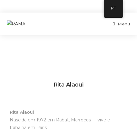
PT
Menu
Rita Alaoui
Rita Alaoui
Nascida em 1972 em Rabat, Marrocos — vive e
trabalha em Paris