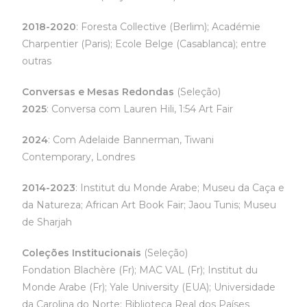
2018-2020
: Foresta Collective (Berlim); Académie
Charpentier (Paris); Ecole Belge (Casablanca); entre
outras
Conversas e Mesas Redondas
(Seleção)
2025
: Conversa com Lauren Hili, 1:54 Art Fair
2024
: Com Adelaide Bannerman, Tiwani
Contemporary, Londres
2014-2023
: Institut du Monde Arabe; Museu da Caça e
da Natureza; African Art Book Fair; Jaou Tunis; Museu
de Sharjah
Coleções Institucionais
(Seleção)
Fondation Blachère (Fr); MAC VAL (Fr); Institut du
Monde Arabe (Fr); Yale University (EUA); Universidade
da Carolina do Norte; Biblioteca Real dos Países