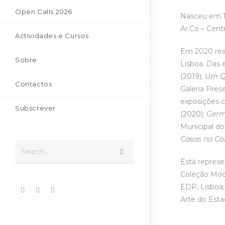
Open Calls 2026
Nasceu em 1
Ar.Co – Cent
Actividades e Cursos
Em 2020 real
Sobre
Lisboa. Das 
(2019);
Um Q
Contactos
Galeria Pres
exposições c
Subscrever
(2020);
Germ
Municipal do
Casas na Co
Search...
Está represe
Coleção Mod
EDP, Lisboa
Arte do Esta