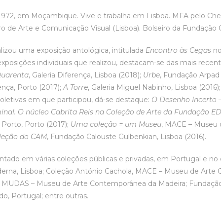
972, em Moçambique. Vive e trabalha em Lisboa. MFA pelo Chels
ro de Arte e Comunicação Visual (Lisboa). Bolseiro da Fundação 
izou uma exposição antológica, intitulada
Encontro às Cegas
no
exposições individuais que realizou, destacam-se das mais recen
uarenta
, Galeria Diferença, Lisboa (2018);
Urbe
, Fundação Arpad 
ença, Porto (2017);
A Torre
, Galeria Miguel Nabinho, Lisboa (2016)
oletivas em que participou, dá-se destaque:
O Desenho Incerto –
inal. O núcleo Cabrita Reis na Coleção de Arte da Fundação E
 Porto, Porto (2017);
Uma coleção = um Museu
, MACE – Museu d
leção do CAM
, Fundação Calouste Gulbenkian, Lisboa (2016).
ntado em várias coleções públicas e privadas, em Portugal e no
erna, Lisboa; Coleção António Cachola, MACE – Museu de Arte 
; MUDAS – Museu de Arte Contemporânea da Madeira; Fundação P
do, Portugal; entre outras.