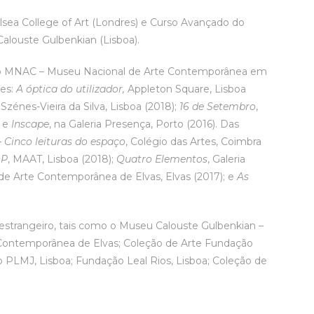
ea College of Art (Londres) e Curso Avançado do
Calouste Gulbenkian (Lisboa).
 MNAC – Museu Nacional de Arte Contemporânea em
tes:
A óptica do utilizador,
Appleton Square, Lisboa
Szénes-Vieira da Silva, Lisboa (2018);
16 de Setembro
,
; e
Inscape
, na Galeria Presença, Porto (2016). Das
 Cinco leituras do espaço
, Colégio das Artes, Coimbra
DP
, MAAT, Lisboa (2018);
Quatro Elementos
, Galeria
e Arte Contemporânea de Elvas, Elvas (2017); e
As
 estrangeiro, tais como o Museu Calouste Gulbenkian –
Contemporânea de Elvas; Coleção de Arte Fundação
LMJ, Lisboa; Fundação Leal Rios, Lisboa; Coleção de