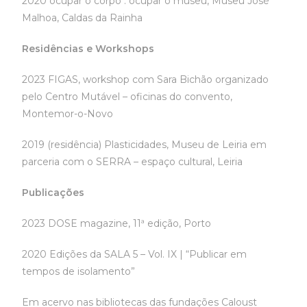
2020 ocupar o corpo . ocupar o museu, Museu José
Malhoa, Caldas da Rainha
Residências e Workshops
2023 FIGAS, workshop com Sara Bichão organizado
pelo Centro Mutável – oficinas do convento,
Montemor-o-Novo
2019 (residência) Plasticidades, Museu de Leiria em
parceria com o SERRA – espaço cultural, Leiria
Publicações
2023 DOSE magazine, 11ª edição, Porto
2020 Edições da SALA 5 – Vol. IX | “Publicar em
tempos de isolamento”
Em acervo nas bibliotecas das fundações Caloust