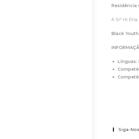
Residência 
A Srª Hi Ena
Black Youth
INFORMAÇÃ
Línguas:
Competên
Competên
Siga-No