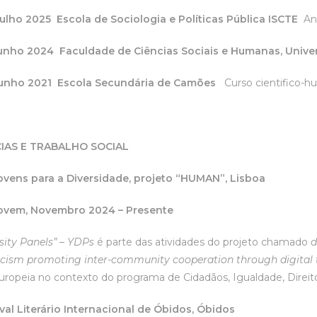
Julho 2025 Escola de Sociologia e Políticas Pública ISCTE
An
Junho 2024 Faculdade de Ciências Sociais e Humanas, Uni
 Junho 2021 Escola Secundária de Camões
Curso cientifico-
IAS E TRABALHO SOCIAL
ovens para a Diversidade, projeto “HUMAN”, Lisboa
Jovem, Novembro 2024 – Presente
sity Panels” – YDPs
é parte das atividades do projeto chamado
d
racism promoting inter-community cooperation through digital 
uropeia no contexto do programa de Cidadãos, Igualdade, Direit
ival Literário Internacional de Óbidos, Óbidos