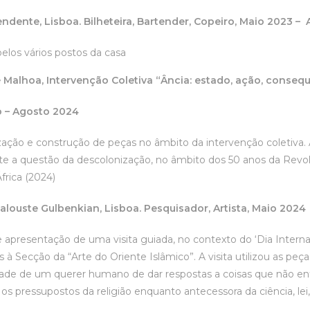
endente, Lisboa.
Bilheteira, Bartender, Copeiro, Maio 2023 –
elos vários postos da casa
 Malhoa, Intervenção Coletiva “Ância: estado, ação, conseq
io – Agosto 2024
ação e construção de peças no âmbito da intervenção coletiva. 
te a questão da descolonização, no âmbito dos 50 anos da Revol
rica (2024)
louste Gulbenkian, Lisboa.
Pesquisador, Artista, Maio 2024
 apresentação de uma visita guiada, no contexto do ‘Dia Intern
 à Secção da “Arte do Oriente Islâmico”. A visita utilizou as peç
ade de um querer humano de dar respostas a coisas que não enten
 os pressupostos da religião enquanto antecessora da ciência, lei