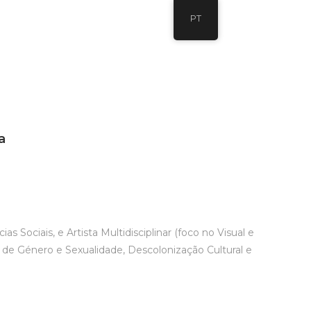
PT
a
Sociais, e Artista Multidisciplinar (foco no Visual e
 de Género e Sexualidade, Descolonização Cultural e