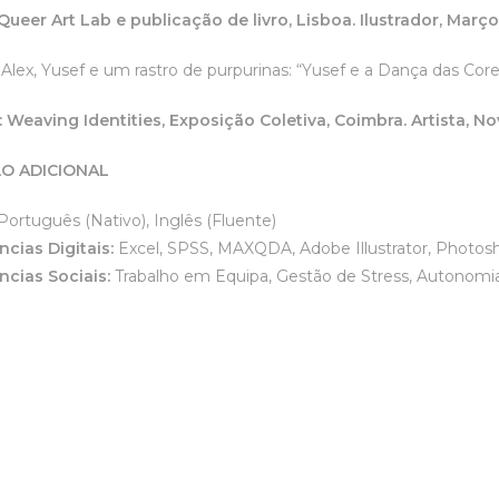
Queer Art Lab e publicação de livro, Lisboa.
Ilustrador, Març
, Alex, Yusef e um rastro de purpurinas: “Yusef e a Dança das Cor
: Weaving Identities, Exposição Coletiva, Coimbra.
Artista, 
O ADICIONAL
Português (Nativo), Inglês (Fluente)
cias Digitais:
Excel, SPSS, MAXQDA, Adobe Illustrator, Photosho
cias Sociais:
Trabalho em Equipa, Gestão de Stress, Autonomia,
s