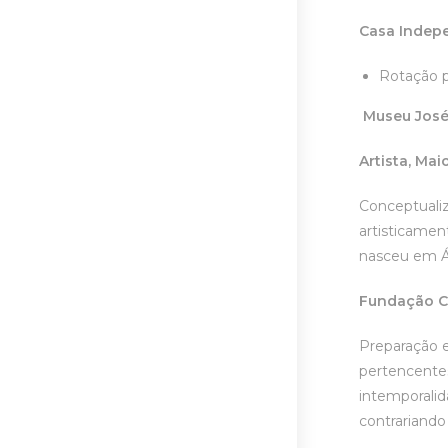
Casa Indep
Rotação p
Museu José
Artista, Ma
Conceptualiz
artisticamen
nasceu em Áf
Fundação Ca
Preparação e
pertencentes
intemporalid
contrariando