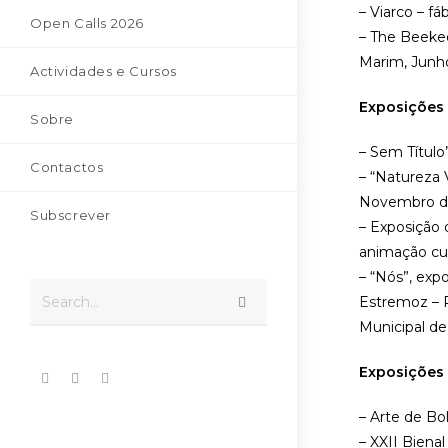
– Viarco – fá
Open Calls 2026
– The Beekee
Marim, Junh
Actividades e Cursos
Exposições 
Sobre
– Sem Título
Contactos
– “Natureza 
Novembro d
Subscrever
– Exposição 
animação cul
– “Nós”, exp
Search...
Estremoz – P
Municipal d
Exposições 
– Arte de Bo
– XXII Biena