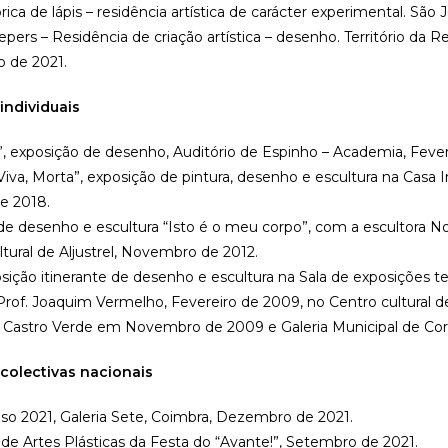
brica de lápis – residência artística de carácter experimental. Sã
pers – Residência de criação artística – desenho. Território da R
o de 2021.
individuais
”, exposição de desenho, Auditório de Espinho – Academia, Feve
Viva, Morta”, exposição de pintura, desenho e escultura na Cas
e 2018.
de desenho e escultura “Isto é o meu corpo”, com a escultora N
tural de Aljustrel, Novembro de 2012.
osição itinerante de desenho e escultura na Sala de exposições 
rof. Joaquim Vermelho, Fevereiro de 2009, no Centro cultural 
e Castro Verde em Novembro de 2009 e Galeria Municipal de Co
colectivas nacionais
lso 2021, Galeria Sete, Coimbra, Dezembro de 2021.
l de Artes Plásticas da Festa do “Avante!”, Setembro de 2021.