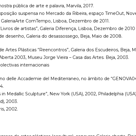
stra pública de arte e palavra, Marvila, 2017.
exposição suspensa no Mercado da Ribeira, espaço TimeOut, No
 X, GaleriaArte ComTempo, Lisboa, Dezembro de 2011.
“Livros de artistas”, Galeria Diferença, Lisboa, Dezembro de 2010 
de desenho, Galeria do desassossego, Beja, Maio de 2008.
de Artes Plásticas “Reencontros”, Galeria dos Escudeiros, Beja, 
iaAberta 2003, Museu Jorge Vieira – Casa das Artes. Beja, 2003.
olectivas internacionais
o delle Accademie del Mediterraneo, no âmbito de “GENOVA04” 
4.
 in Medallic Sculpture”, New York (USA), 2002, Philadelphia (USA)
d), 2003.
is, 2002.