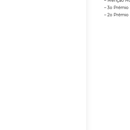
– Menção Hon
– 3o Prémio 
– 2o Prémio 