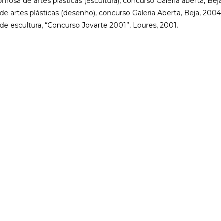
rosa de artes plásticas (escultura), concurso Galeria aberta, Bej
de artes plásticas (desenho), concurso Galeria Aberta, Beja, 2004
de escultura, “Concurso Jovarte 2001”, Loures, 2001.