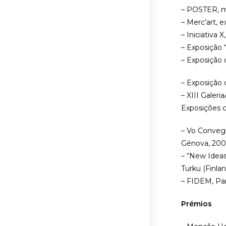
– POSTER, mo
– Merc’art, 
– Iniciativa
– Exposição 
– Exposição 
– Exposição 
– XIII Galer
Exposições c
– Vo Convegn
Génova, 200
– “New Ideas
Turku (Finlan
– FIDEM, Par
Prémios