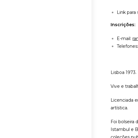
Link para
Inscrições:
E-mail:
ra
Telefones
Lisboa 1973.
Vive e traba
Licenciada e
artística.
Foi bolseira
Istambul e B
coleções pub