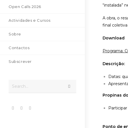
“instalada” n
Open Calls 2026
A obra, o re
Actividades e Cursos
final coletiv
Sobre
Download
Contactos
Programa: Cu
Subscrever
Descrição:
Datas: qua
Apresenta
Search...
Propinas do
Participa
Ponto de e