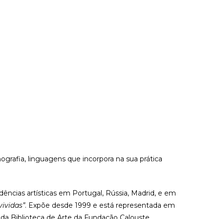
grafia, linguagens que incorpora na sua prática
dências artísticas em Portugal, Rússia, Madrid, e em
vividas”
. Expõe desde 1999 e está representada em
 da Biblioteca de Arte da Fundação Calouste