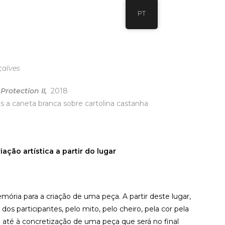
PT
çalves
rotection II,
2018
s a caneta branca sobre cartolina castanha
iação artística a partir do lugar
emória para a criação de uma peça. A partir deste lugar,
 participantes, pelo mito, pelo cheiro, pela cor pela
a até à concretização de uma peça que será no final