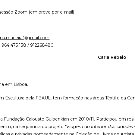
 sessão Zoom (em breve por e-mail)
ma.maceira@gmail.com
: 964 475 138 / 912268480
Carla Rebelo
lha em Lisboa.
m Escultura pela FBAUL, tem formação nas áreas Têxtil e da Ceno
 da Fundação Calouste Gulbenkian em 2010/11. Participou em resi
erlim, na sequência do projeto
“Viagem ao interior das cidades 
licas e privadas nomeadamente na Coleção de Livros de Artista