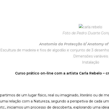
Foto de Pedro Duarte Gon
Anatomia da Protecção II/
Anatomy of P
Escultura de madeira e fios de algodão e conjunto de 3 desenho
Dimensões variáveis
Instalação
Curso prático on-line com a artista
Carla
Rebelo
– cr
partimos de um lugar físico, real ou imaginado, literário ou de m
uma relação com a Natureza, segundo a perspetiva de cada um dos
, etc., iniciamos um processo de descoberta, explorando uma idei