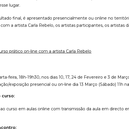
esse lugar.
sultado final, é apresentado presencialmente ou online no territ
a com a artista
Carla
Rebelo
, os artistas participantes, os artist
rso prático on-line com a artista Carla Rebelo
rta-feira, 18h-19h30, nos dias 10, 17, 24 de Fevereiro e 3 de Març
ção/exposição presencial ou on-line dia 13 Março (Sábado) 11h 
 curso:
r ao curso em aulas online com transmissão da aula em directo e
ncontro: