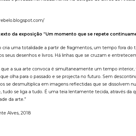
a-rebelo.blogspot.com/
 texto da exposição “Um momento que se repete continuame
o cria uma totalidade a partir de fragmentos, um tempo fora do 
dos seus desenhos e livros. Há linhas que se cruzam e entretecem,
ue a sua arte convoca é simultaneamente um tempo interior, vi
a, que olha para o passado e se projecta no futuro. Sem descont
os se desmultiplica em imagens reflectidas que se dissolvem n
, tudo se liga a tudo. É uma teia lentamente tecida, através da
ade da arte.”
te Alves, 2018