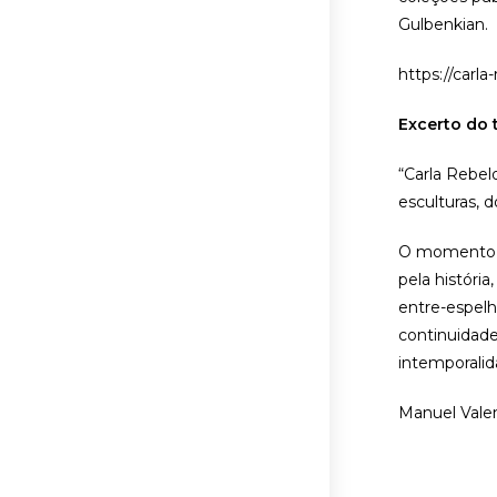
Gulbenkian.
https://carl
Excerto do
“Carla Rebel
esculturas, 
O momento q
pela históri
entre-espelh
continuidade
intemporalid
Manuel Valen