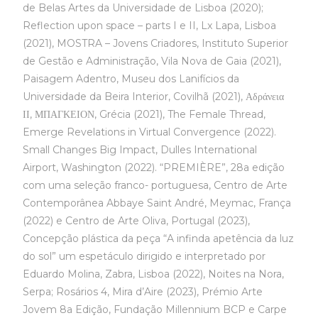
de Belas Artes da Universidade de Lisboa (2020);
Reflection upon space – parts I e II, Lx Lapa, Lisboa
(2021), MOSTRA – Jovens Criadores, Instituto Superior
de Gestão e Administração, Vila Nova de Gaia (2021),
Paisagem Adentro, Museu dos Lanifícios da
Universidade da Beira Interior, Covilhã (2021), Αδράνεια
ΙΙ, ΜΠΑΓΚΕΙΟΝ, Grécia (2021), The Female Thread,
Emerge Revelations in Virtual Convergence (2022).
Small Changes Big Impact, Dulles International
Airport, Washington (2022). “PREMIÈRE”, 28a edição
com uma seleção franco- portuguesa, Centro de Arte
Contemporânea Abbaye Saint André, Meymac, França
(2022) e Centro de Arte Oliva, Portugal (2023),
Concepção plástica da peça “A infinda apetência da luz
do sol” um espetáculo dirigido e interpretado por
Eduardo Molina, Zabra, Lisboa (2022), Noites na Nora,
Serpa; Rosários 4, Mira d’Aire (2023), Prémio Arte
Jovem 8a Edição, Fundação Millennium BCP e Carpe