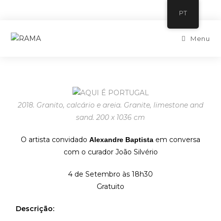
PT
Menu
2018. Granito, calcário e areia. Granite, limestone and
sand. 200 x 1036 cm
O artista convidado
em conversa
Alexandre Baptista
com o curador João Silvério
4 de Setembro às 18h30
Gratuito
Descrição: