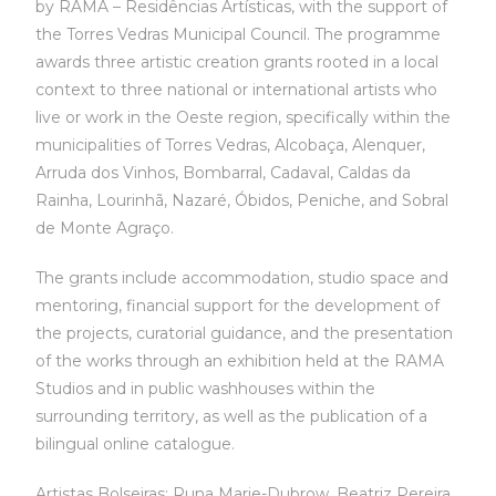
by RAMA – Residências Artísticas, with the support of
the Torres Vedras Municipal Council. The programme
awards three artistic creation grants rooted in a local
context to three national or international artists who
live or work in the Oeste region, specifically within the
municipalities of Torres Vedras, Alcobaça, Alenquer,
Arruda dos Vinhos, Bombarral, Cadaval, Caldas da
Rainha, Lourinhã, Nazaré, Óbidos, Peniche, and Sobral
de Monte Agraço.
The grants include accommodation, studio space and
mentoring, financial support for the development of
the projects, curatorial guidance, and the presentation
of the works through an exhibition held at the RAMA
Studios and in public washhouses within the
surrounding territory, as well as the publication of a
bilingual online catalogue.
Artistas Bolseiras: Runa Marie-Dubrow, Beatriz Pereira,