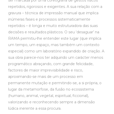
ser marcada por uma coreografia de gestos físicos
repetidos, rigorosos e exigentes. A sua relação com a
gravura – técnica de impressão manual que implica
inúmeras fases e processos sistematicamente
repetidos – é longa e muito estruturadora das suas
decisões e resultados plásticos. O seu ‘desaguar’ na
RAMA permitiu-lhe entender este lugar (que implica
um tempo, um espaço, mas também um contexto
especial) como um laboratório expandido de criação. A
sua obra parece-nos ter adquirido um carácter menos
programático abraçando, com grande felicidade,
factores de maior imprevisibilidade e risco,
aproximando-se mais de um processo em
permanente mutação e permitindo-se, a si própria, o
lugar da metamorfose, da fusão no ecossistema
(humano, animal, vegetal, espiritual, ficcional),
valorizando e reconhecendo sempre a dimensão
lúdica inerente a essa procura.