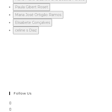
Paula Gibert Roset
Maria José Ortigão Ramos
Elisabete Gonçalves
celine s Diaz
Follow Us